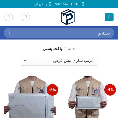
Ski
+982166781898
واتس اپ
t
conten
جستجو
برای:
خانه
/
پاکت پستی
5%-
4%-