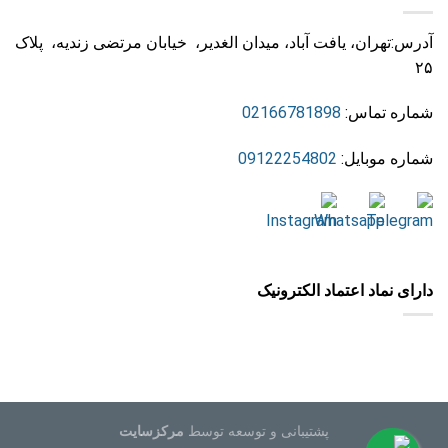
آدرس:تهران، یافت آباد، میدان الغدیر، خیابان مرتضی زندیه، پلاک
۲۵
شماره تماس:
02166781898
شماره موبایل:
09122254802
دارای نماد اعتماد الکترونیک
پشتیبانی و توسعه توسط
مرکزسایت