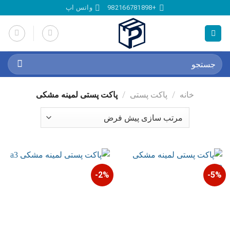
Ski
+982166781898
واتس اپ
t
conten
جستجو
برای:
خانه
/
پاکت پستی
/
پاکت پستی لمینه مشکی
2%-
5%-