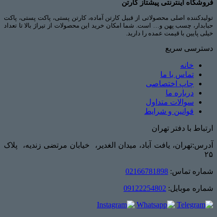
فروشگاه اینترنتی پیشتاز کارتن
تولیدکننده اصلی محصولاتی از قبیل کارتن آماده، کارتن پستی، پاکت پستی، پاکت
حبابدار، چسب پهن و… است. شما امکان خرید این محصولات از تیراژ بالا تا تعداد
خیلی پایین با قیمت عمده را دارید.
دسترسی سریع
خانه
تماس با ما
چاپ اختصاصی
درباره ما
سوالات متداول
قوانین و شرایط
ارتباط با دفتر تهران
آدرس:تهران، یافت آباد، میدان الغدیر، خیابان مرتضی زندیه، پلاک
۲۵
شماره تماس:
02166781898
شماره موبایل:
09122254802