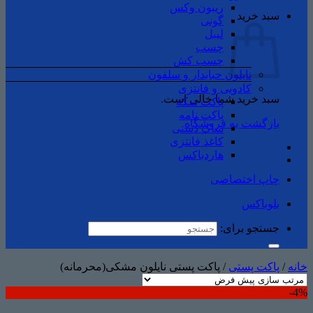
ریبون وکس
سبد خرید
گونی
لیبل
چسب
چسب ‌کش
نایلون حبابدار و سلفون
کادویی و فانتزی
سبد خرید شما خالی است.
پاکت سکه
پاکت نامه
بازگشت به فروشگاه
ساک دستی
کاغذ فانتزی
هاردباکس
چاپ اختصاصی
بلوباکس
جستجو برای:
خانه
/
پاکت پستی
/
پاکت پستی نایلون مشکی(محرمانه)
4%-