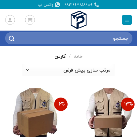
Ski
+982166781898
واتس اپ
t
conten
جستجو
برای:
خانه
/
کارتن
6%-
13%-