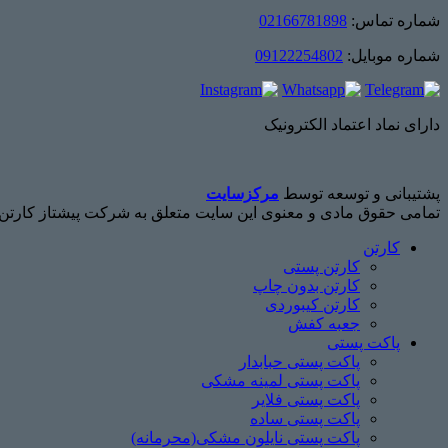
شماره تماس:
02166781898
شماره موبایل:
09122254802
دارای نماد اعتماد الکترونیک
پشتیبانی و توسعه توسط
مرکزسایت
تمامی حقوق مادی و معنوی این سایت متعلق به شرکت پیشتاز کارتن
کارتن
کارتن پستی
کارتن بدون چاپ
کارتن کیبوردی
جعبه کفش
پاکت پستی
پاکت پستی حبابدار
پاکت پستی لمینه مشکی
پاکت پستی فلایر
پاکت پستی ساده
پاکت پستی نایلون مشکی(محرمانه)