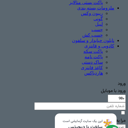
پاکت پستی متالایز
ملزومات بسته بندی
ریبون وکس
گونی
لیبل
چسب
چسب ‌کش
نایلون حبابدار و سلفون
کادویی و فانتزی
پاکت سکه
پاکت نامه
ساک دستی
کاغذ فانتزی
هاردباکس
ورود
ورود با موبایل
مرا به خاطر بسپار
این یک سایت آزمایشی است
ساخت با دیجیتس