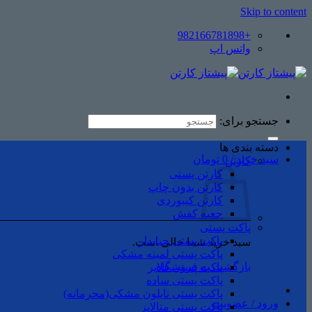
Skip to content
+982166781898
واتس اپ
جستجو برای:
دسته بندی ها
سبد خرید /
0
تومان
کارتن
کارتن پستی
کارتن بدون چاپ
کارتن کیبوردی
جعبه کفش
پاکت پستی
پاکت پستی حبابدار
سبد خرید شما خالی است.
پاکت پستی لمینه مشکی
بازگشت به فروشگاه
پاکت پستی فلایر
پاکت پستی ساده
پاکت پستی نایلون مشکی(محرمانه)
ورود / عضویت
پاکت پستی متالایز