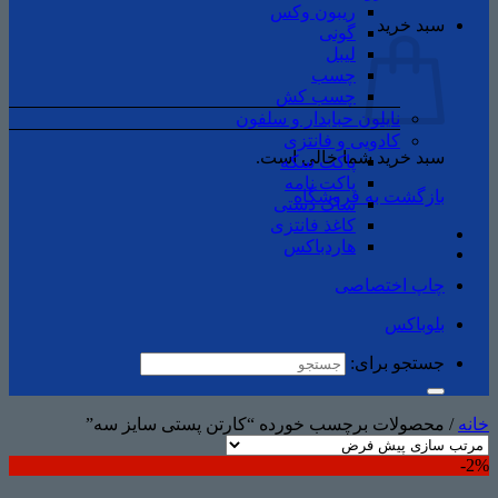
ریبون وکس
سبد خرید
گونی
لیبل
چسب
چسب ‌کش
نایلون حبابدار و سلفون
کادویی و فانتزی
سبد خرید شما خالی است.
پاکت سکه
پاکت نامه
بازگشت به فروشگاه
ساک دستی
کاغذ فانتزی
هاردباکس
چاپ اختصاصی
بلوباکس
جستجو برای:
خانه
/
محصولات برچسب خورده “کارتن پستی سایز سه”
2%-