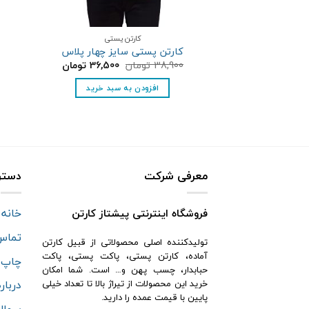
کارتن پستی
کارتن پستی سایز چهار پلاس
قیمت
قیمت
38,900
تومان
36,500
تومان
اصلی:
فعلی:
38,900 تومان
36,500 تومان.
افزودن به سبد خرید
بود.
معرفی شرکت
دستر
خانه
فروشگاه اینترنتی پیشتاز کارتن
تماس 
تولیدکننده اصلی محصولاتی از قبیل کارتن
آماده، کارتن پستی، پاکت پستی، پاکت
چاپ 
حبابدار، چسب پهن و… است. شما امکان
درباره
خرید این محصولات از تیراژ بالا تا تعداد خیلی
پایین با قیمت عمده را دارید.
سوال