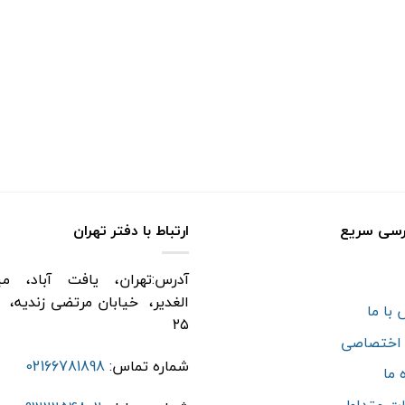
سی سریع
ارتباط با دفتر تهران
آدرس:تهران، یافت آباد، می
الغدیر، خیابان مرتضی زندیه، 
با ما
۲۵
اختصاصی
شماره تماس:
02166781898
 ما
ات متداول