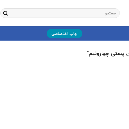
جستجو
برای:
چاپ اختصاصی
 پستی چهارونیم”