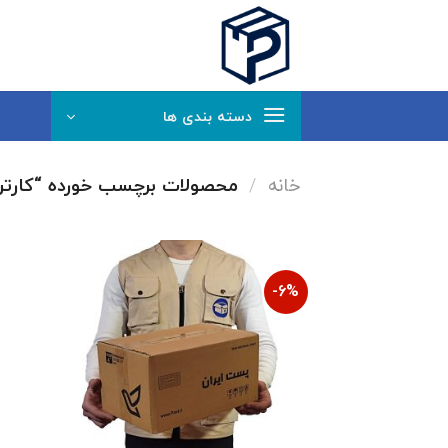
Ski
t
conten
دسته بندی ها
خانه
/
محصولات برچسب خورده “کارتن
6%-