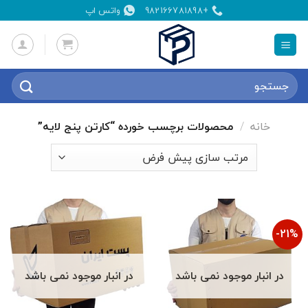
Ski
+982166781898
واتس اپ
t
conten
جستجو
برای:
خانه
/
محصولات برچسب خورده “کارتن پنج لایه”
21%-
در انبار موجود نمی باشد
در انبار موجود نمی باشد