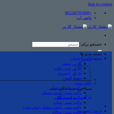
Skip to content
+982166781898
واتس اپ
جستجو برای:
دسته بندی ها
سبد خرید /
0
تومان
کارتن
کارتن پستی
کارتن بدون چاپ
کارتن کیبوردی
جعبه کفش
پاکت پستی
پاکت پستی حبابدار
سبد خرید شما خالی است.
پاکت پستی لمینه مشکی
بازگشت به فروشگاه
پاکت پستی فلایر
پاکت پستی ساده
پاکت پستی نایلون مشکی(محرمانه)
ورود / عضویت
پاکت پستی متالایز