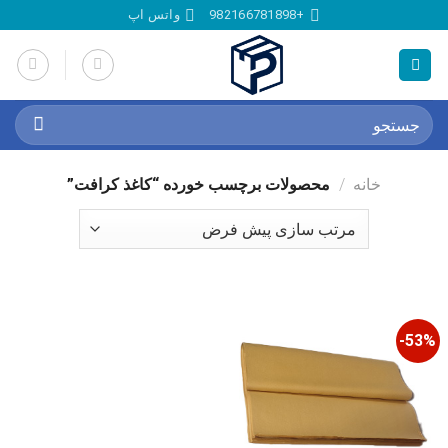
Ski
+982166781898
واتس اپ
t
conten
جستجو
برای:
خانه
/
محصولات برچسب خورده “کاغذ کرافت”
53%-