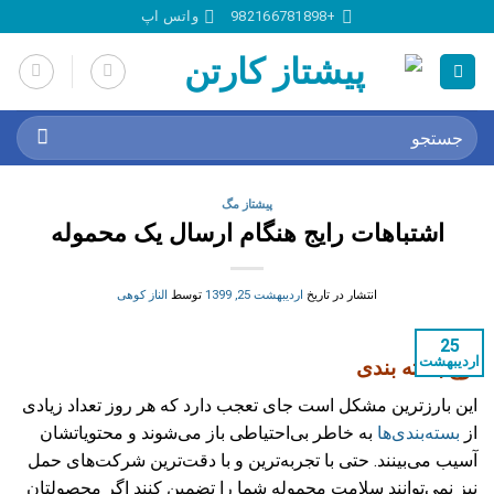
Ski
+982166781898
واتس اپ
t
conten
جستجو
برای:
پیشتاز مگ
اشتباهات رایج هنگام ارسال یک محموله
انتشار در تاریخ
اردیبهشت 25, 1399
توسط
الناز کوهی
25
اردیبهشت
نوع بسته بندی
این بارزترین مشکل است جای تعجب دارد که هر روز تعداد زیادی
از
بسته‌بندی‌ها
به خاطر بی‌احتیاطی باز می‌شوند و محتویاتشان
آسیب می‌بینند. حتی با تجربه‌ترین و با دقت‌ترین شرکت‌های حمل
نیز نمی‌توانند سلامت محموله شما را تضمین کنند اگر محصولتان