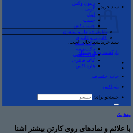
ریبون وکس
سبد خرید
گونی
لیبل
چسب
چسب ‌کش
نایلون حبابدار و سلفون
کادویی و فانتزی
سبد خرید شما خالی است.
پاکت سکه
پاکت نامه
بازگشت به فروشگاه
ساک دستی
کاغذ فانتزی
هاردباکس
چاپ اختصاصی
بلوباکس
جستجو برای:
پیشتاز مگ
با علائم و نمادهای روی کارتن بیشتر اشنا