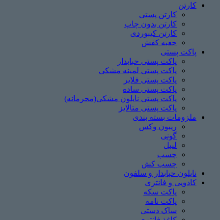
کارتن
کارتن پستی
کارتن بدون چاپ
کارتن کیبوردی
جعبه کفش
پاکت پستی
پاکت پستی حبابدار
پاکت پستی لمینه مشکی
پاکت پستی فلایر
پاکت پستی ساده
پاکت پستی نایلون مشکی(محرمانه)
پاکت پستی متالایز
ملزومات بسته بندی
ریبون وکس
گونی
لیبل
چسب
چسب ‌کش
نایلون حبابدار و سلفون
کادویی و فانتزی
پاکت سکه
پاکت نامه
ساک دستی
کاغذ فانتزی