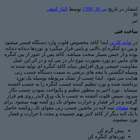
انتشار در تاریخ
تیر 30, 1399
توسط
الناز کوهی
30
تیر
ساخت فنی
در
تولید کارتن
ابتدا کاغذ مخصوص فلوت وارد دستگاه فیسر میشود
و بین دو کنگره ای بالایی و پاینی قرار میگیرد و. نوردها دندانه دندانه
بوده و از جنس بسیار سخت میباشد. کاغذ پس از عبور از بین کنگره
های مابین دو نورد بصورت موج دار در می اید و در اثر این عمل
مقاومت خمشی ورق افزایش میابد.کاغذ کنگره ای تولید شده به
وسیله انگشتی یا تیغه های برنجی به سمت دستگاه چسب زنی
هدایت می شود . ابتدا چسب از تشک مربوطه بوسیله یک نورد
برداشته شده و نورد تنظیم کننده چسب کنگره را به چسب آغشته
مینماید . نورد اخیر به منظور تنظیم و یکنواخت نمودن چسب بکار
میرود. سپس فلوت آغشته به چسب با یک ورق لایذر روی هم قرار
گرفته و در اثر فشار و حرارت مقوای تک رو کشه تهیه میشود. برای
تهیه
مقوای
سه لایه در ماشین چسب زنی مقوای تک روکشه حاصل
با یک لایه دیگر از کاغذ لاینر بهم چسبیده و مجدد با حرارت و فشار
نورد میشوند.
پیش گرم کن
نوردهای کنگره کن