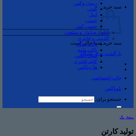
ریبون وکس
سبد خرید
گونی
لیبل
چسب
چسب ‌کش
نایلون حبابدار و سلفون
کادویی و فانتزی
سبد خرید شما خالی است.
پاکت سکه
پاکت نامه
بازگشت به فروشگاه
ساک دستی
کاغذ فانتزی
هاردباکس
چاپ اختصاصی
بلوباکس
جستجو برای:
پیشتاز مگ
تولید کارتن