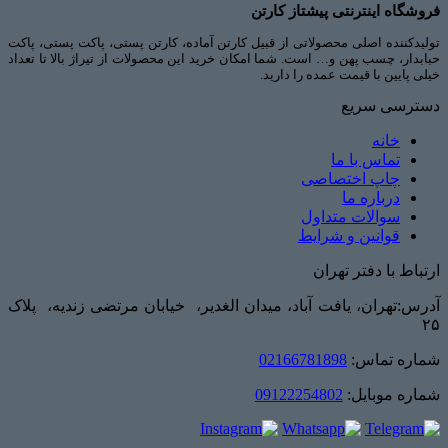
فروشگاه اینترنتی پیشتاز کارتن
تولیدکننده اصلی محصولاتی از قبیل کارتن آماده، کارتن پستی، پاکت پستی، پاکت
حبابدار، چسب پهن و… است. شما امکان خرید این محصولات از تیراژ بالا تا تعداد
خیلی پایین با قیمت عمده را دارید.
دسترسی سریع
خانه
تماس با ما
چاپ اختصاصی
درباره ما
سوالات متداول
قوانین و شرایط
ارتباط با دفتر تهران
آدرس:تهران، یافت آباد، میدان الغدیر، خیابان مرتضی زندیه، پلاک
۲۵
شماره تماس:
02166781898
شماره موبایل:
09122254802