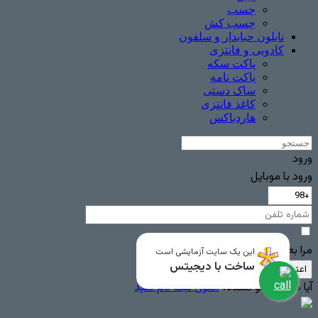
چسب
چسب ‌کش
نایلون حبابدار و سلفون
کادویی و فانتزی
پاکت سکه
پاکت نامه
ساک دستی
کاغذ فانتزی
هاردباکس
ورود
ورود با موبایل
مرا به خاطر بسپار
این یک سایت آزمایشی است
ساخت با دیجیتس
اعتبار سنجی
آیا هنوز عضو نشده؟
اکنون ثبت نام کنید