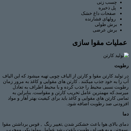
چسب زنی
پل ذخیره
صفحات داغ خشک
رولهای فشارنده
برش طولی
برش عرضی
عملیات مقوا سازی
رطوبت
در تولید کارتن مقوا و کارتن از الیاف چوبی تهیه میشود که این الیاف
آب را به خود جذب میکنند . کارتن های مقوایی و کاغذ به مرور زمان
رطوبت نسبی محیط را جذب کرده و با محیط اطراف به تعادل
میرسد.که مهمترین عامل تخریب کارتن و مقواست. بنابراین به
تمامی کارتن های مقوایی و کاغذ باید برای کیفیت بهتر آهار و مواد
افزودنی ضد رطوبت اضافه شود.
دما
دمای بالای هوا باعث خشکتر شدن ,تغییر رنگ , قوس برداشتن مقوا
,سوختن و به همراه رطوبت باعث رشد عوامل بیولوژیکی ومخرب