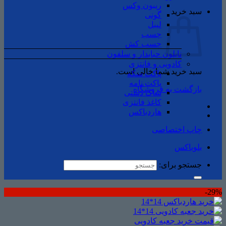
ریبون وکس
سبد خرید
گونی
لیبل
چسب
چسب ‌کش
نایلون حبابدار و سلفون
کادویی و فانتزی
سبد خرید شما خالی است.
پاکت سکه
پاکت نامه
بازگشت به فروشگاه
ساک دستی
کاغذ فانتزی
هاردباکس
چاپ اختصاصی
بلوباکس
جستجو برای:
29%-