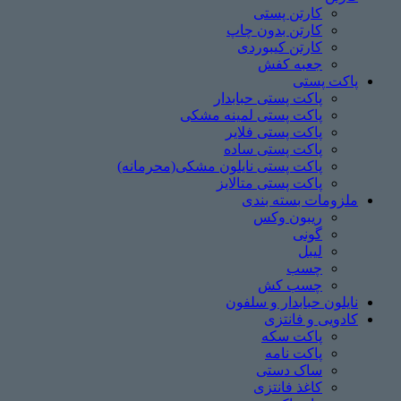
کارتن پستی
کارتن بدون چاپ
کارتن کیبوردی
جعبه کفش
پاکت پستی
پاکت پستی حبابدار
پاکت پستی لمینه مشکی
پاکت پستی فلایر
پاکت پستی ساده
پاکت پستی نایلون مشکی(محرمانه)
پاکت پستی متالایز
ملزومات بسته بندی
ریبون وکس
گونی
لیبل
چسب
چسب ‌کش
نایلون حبابدار و سلفون
کادویی و فانتزی
پاکت سکه
پاکت نامه
ساک دستی
کاغذ فانتزی