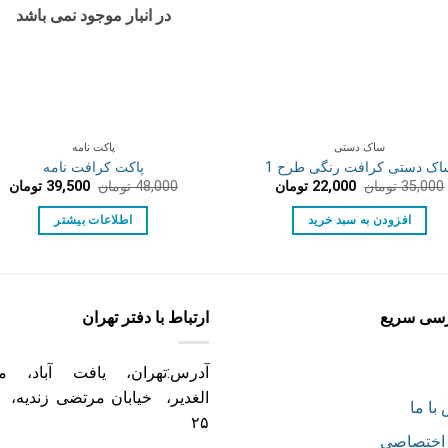
در انبار موجود نمی باشد
ساک دستی
پاکت نامه
اک دستی کرافت رنگی طرح 1
پاکت کرافت نامه
قیمت
قیمت
قیمت
قی
35,000
تومان
22,000
تومان
48,000
تومان
39,500
تومان
اصلی:
فعلی:
اصلی:
فع
35,000 تومان
22,000 تومان.
48,000 تومان
500
افزودن به سبد خرید
اطلاعات بیشتر
بود.
بود.
سی سریع
ارتباط با دفتر تهران
آدرس:تهران، یافت آباد، می
الغدیر، خیابان مرتضی زندیه، 
با ما
۲۵
اختصاصی