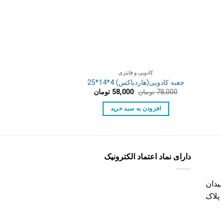
کادویی و فانتزی
کادویی و ف
جعبه کادویی(هاردباکس) 4*14*25
جعبه کادویی(هاردباکس) 5.5
مت
قیمت
قیمت
ق
78,000
تومان
58,000
تومان
68,000
تومان
0
لی:
اصلی:
فعلی:
ا
39, تومان.
78,000 تومان
58,000 تومان.
افزودن به سبد خرید
افزودن به س
بود.
بو
دارای نماد اعتماد الکترونیک
دان
پلاک