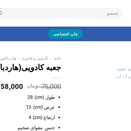
جستجو
برای:
چاپ اختصاصی
خانه
/
کادویی و فانتزی
/
هاردباکس
جعبه کادویی(هاردباکس) 4
قیمت
75,000
تومان
58,000
اصلی:
طول (cm): 28
0
بود.
عرض (cm): 13
ارتفاع (cm): 4
جنس: مقوای ضخیم