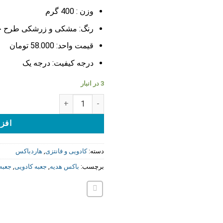
وزن : 400
گرم
رنگ: مشکی و زرشکی طرح 
قیمت واحد: 58.000 تومان
درجه کیفیت: درجه یک
3 در انبار
جعبه کادویی(هاردباکس) 4*13*28 عدد
افزو
دسته:
کادویی و فانتزی
,
هاردباکس
برچسب:
باکس هدیه
,
جعبه کادویی
,
جعبه