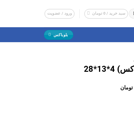
سبد خرید /
0
تومان
ورود / عضویت
بلوباکس
*13*28
قیمت
تومان
فعلی:
75,00 تومان
58,000 تومان.