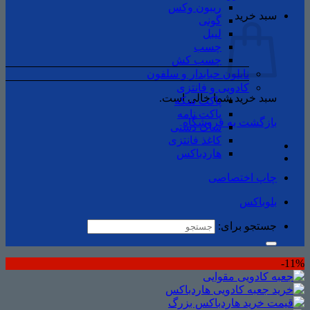
ریبون وکس
سبد خرید
گونی
لیبل
چسب
چسب ‌کش
نایلون حبابدار و سلفون
کادویی و فانتزی
سبد خرید شما خالی است.
پاکت سکه
پاکت نامه
بازگشت به فروشگاه
ساک دستی
کاغذ فانتزی
هاردباکس
چاپ اختصاصی
بلوباکس
جستجو برای:
11%-