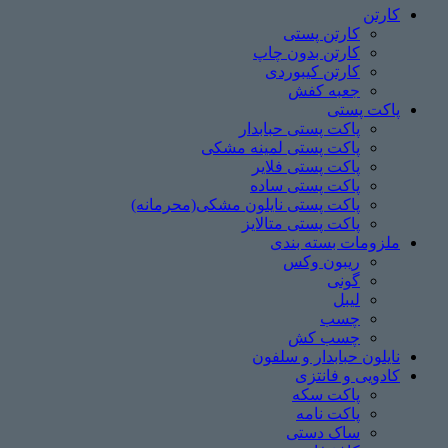
کارتن
کارتن پستی
کارتن بدون چاپ
کارتن کیبوردی
جعبه کفش
پاکت پستی
پاکت پستی حبابدار
پاکت پستی لمینه مشکی
پاکت پستی فلایر
پاکت پستی ساده
پاکت پستی نایلون مشکی(محرمانه)
پاکت پستی متالایز
ملزومات بسته بندی
ریبون وکس
گونی
لیبل
چسب
چسب ‌کش
نایلون حبابدار و سلفون
کادویی و فانتزی
پاکت سکه
پاکت نامه
ساک دستی