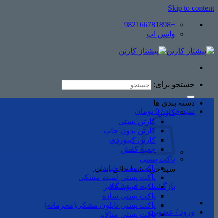
Skip to content
+982166781898
واتس اپ
جستجو برای:
دسته بندی ها
سبد خرید /
0
تومان
کارتن
کارتن پستی
کارتن بدون چاپ
کارتن کیبوردی
جعبه کفش
پاکت پستی
پاکت پستی حبابدار
سبد خرید شما خالی است.
پاکت پستی لمینه مشکی
بازگشت به فروشگاه
پاکت پستی فلایر
پاکت پستی ساده
پاکت پستی نایلون مشکی(محرمانه)
ورود / عضویت
پاکت پستی متالایز