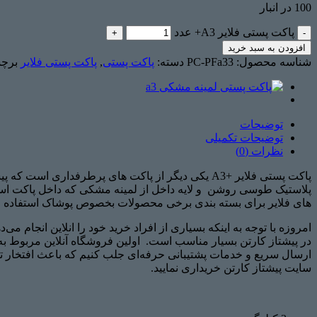
100 در انبار
پاکت پستی فلایر A3+ عدد
افزودن به سبد خرید
شناسه محصول:
PC-PFa33
دسته:
پاکت پستی
,
پاکت پستی فلایر
برچ
توضیحات
توضیحات تکمیلی
نظرات (0)
پلاستیک طوسی روشن و لایه داخل از لمینه مشکی که داخل پاکت استر
های فلایر برای بسته بندی برخی محصولات بخصوص پوشاک استفاده می شود. ابعاد پاکت فلایر +a3 پستی 40
ارسال سریع و خدمات پشتیبانی حرفه‌ای جلب کنیم که باعث افتخار تیم
سایت پیشتاز کارتن خریداری نمایید.