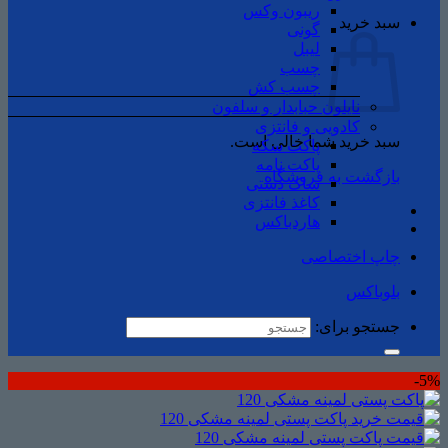
ریبون وکس
سبد خرید
گونی
لیبل
چسب
چسب ‌کش
نایلون حبابدار و سلفون
کادویی و فانتزی
سبد خرید شما خالی است.
پاکت سکه
پاکت نامه
بازگشت به فروشگاه
ساک دستی
کاغذ فانتزی
هاردباکس
چاپ اختصاصی
بلوباکس
جستجو برای:
5%-