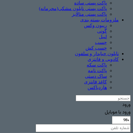
پاکت پستی ساده
پاکت پستی نایلون مشکی(محرمانه)
پاکت پستی متالایز
ملزومات بسته بندی
ریبون وکس
گونی
لیبل
چسب
چسب ‌کش
نایلون حبابدار و سلفون
کادویی و فانتزی
پاکت سکه
پاکت نامه
ساک دستی
کاغذ فانتزی
هاردباکس
ورود
ورود با موبایل