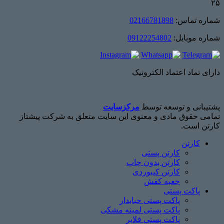
۲۵
شماره تماس:
02166781898
شماره موبایل:
09122254802
دارای نماد اعتماد الکترونیک
پشتیبانی و توسعه توسط
مرکزسایت
تمامی حقوق مادی و معنوی این سایت متعلق به شرکت پیشتاز
کارتن است.
کارتن
کارتن پستی
کارتن بدون چاپ
کارتن کیبوردی
جعبه کفش
پاکت پستی
پاکت پستی حبابدار
پاکت پستی لمینه مشکی
پاکت پستی فلایر