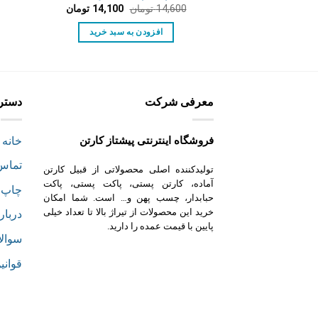
قیمت
قیمت
14,600
تومان
14,100
تومان
اصلی:
فعلی:
14,600 تومان
14,100 تومان.
افزودن به سبد خرید
بود.
معرفی شرکت
دستر
فروشگاه اینترنتی پیشتاز کارتن
خانه
تماس 
تولیدکننده اصلی محصولاتی از قبیل کارتن
آماده، کارتن پستی، پاکت پستی، پاکت
چاپ 
حبابدار، چسب پهن و… است. شما امکان
خرید این محصولات از تیراژ بالا تا تعداد خیلی
دربار
پایین با قیمت عمده را دارید.
سوالا
قوانی