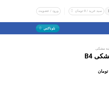
سبد خرید /
0
تومان
ورود / عضویت
بلوباکس
ینه مشکی
کی B4
قیمت
تومان
فعلی:
17,90 تومان
17,200 تومان.