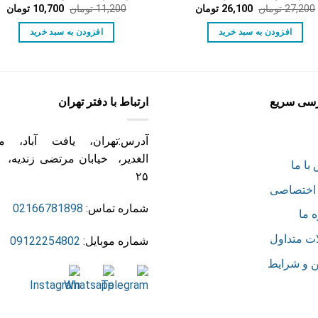
قیمت
قیمت
قیمت
قی
27,200
تومان
26,100
تومان
11,200
تومان
10,700
تومان
اصلی:
فعلی:
اصلی:
فع
27,200 تومان
26,100 تومان.
11,200 تومان
700
افزودن به سبد خرید
افزودن به سبد خرید
بود.
بود.
سی سریع
ارتباط با دفتر تهران
آدرس:تهران، یافت آباد، می
الغدیر، خیابان مرتضی زندیه، 
با ما
۲۵
اختصاصی
شماره تماس:
02166781898
ه ما
ت متداول
شماره موبایل:
09122254802
ن و شرایط