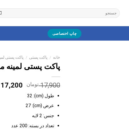
جستجو
برای:
چاپ اختصاصی
خانه
/
پاکت پستی
/
پاکت پستی لم
پاکت پستی لمینه مش
قیمت
17,900
تومان
17,200
اصلی:
طول (cm): 32
0
بود.
عرض (cm): 27
جنس:
2 لایه
تعداد در بسته: 200
عدد