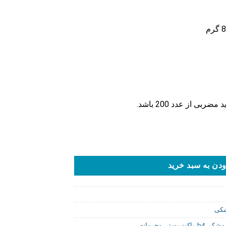
بی از عدد 200 باشد.
دن به سبد خرید
شکی
مشکی b4
,
پاکت پستی محرمانه