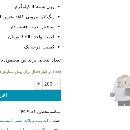
وزن بسته: 4
کیلوگرم
رنگ لایه بیرونی: کاغذ تحریر 80 گرم
ساختار: درب چسب دار
قیمت واحد: 9.700 تومان
کیفیت: درجه یک
تعداد انتخابی برای این محصول باید مضر
1000 در انبار (فعال برای پیش سفارش)
پاکت پستی لمینه مشکی B4 عدد
افزو
شناسه محصول:
PC-PLb4
دسته:
پاکت پستی
,
پاکت پستی لمینه م
برچسب:
پاکت پستی
,
پاکت پستی لمینه 