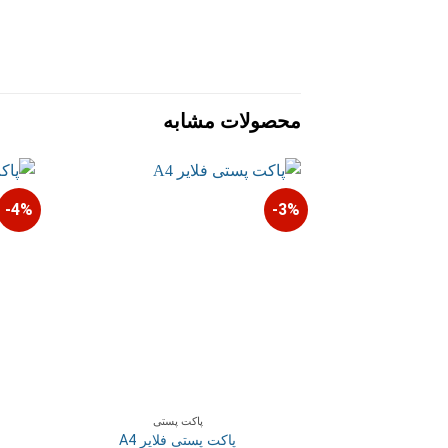
محصولات مشابه
4%-
3%-
پاکت پستی
پاکت پستی فلایر A4