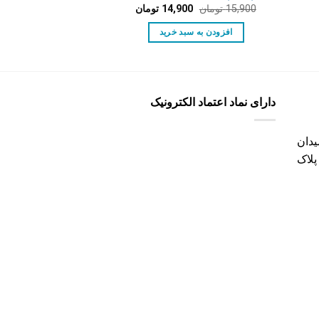
مت
قیمت
قیمت
ق
15,900
تومان
14,900
تومان
18,600
تومان
0
لی:
اصلی:
فعلی:
ا
10, تومان.
15,900 تومان
14,900 تومان.
افزودن به سبد خرید
افزودن به س
بود.
بو
دارای نماد اعتماد الکترونیک
دان
پلاک