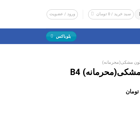
سبد خرید /
0
تومان
ورود / عضویت
بلوباکس
لون مشکی(محرمانه)
شکی(محرمانه) B4
قیمت
تومان
فعلی:
26,10 تومان
25,200 تومان.