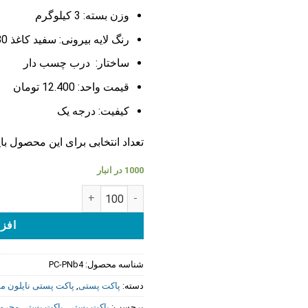
وزن بسته: 3
کیلوگرم
رنگ لایه بیرونی: سفید کاغذ 80 گرم
ساختار: درب چسب دار
قیمت واحد: 12.400 تومان
کیفیت: درجه یک
تعداد انتخابی برای این محصول باید مضر
1000 در انبار
پاکت پستی نایلون مشکی(محرمانه) B4 عدد
افزو
شناسه محصول:
PC-PNb4
دسته:
پاکت پستی
,
پاکت پستی نایلون م
برچسب:
پاکت پستی
,
پاکت پستی محرما