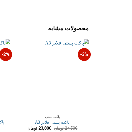
محصولات مشابه
2%-
3%-
پاکت پستی
پاک
پاکت پستی فلایر A3
قیمت
قیمت
24,500
تومان
23,800
تومان