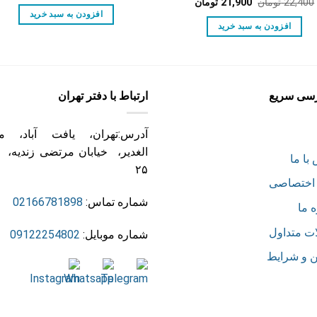
اصلی:
فعل
قیمت
قیمت
22,400
تومان
21,900
تومان
9,900 تومان
9,200 ت
اصلی:
فعلی:
افزودن به سبد خرید
بود.
22,400 تومان
21,900 تومان.
افزودن به سبد خرید
بود.
سی سریع
ارتباط با دفتر تهران
آدرس:تهران، یافت آباد، می
الغدیر، خیابان مرتضی زندیه، 
با ما
۲۵
اختصاصی
شماره تماس:
02166781898
ه ما
ت متداول
شماره موبایل:
09122254802
ن و شرایط