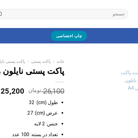
جستجو
برای:
چاپ اختصاصی
خانه
/
پاکت پستی
/
پاکت پستی نای
پاکت پستی نایلون م
قیمت
26,100
تومان
25,200
اصلی:
طول (cm): 32
0
بود.
عرض (cm): 27
جنس:
2 لایه
تعداد در بسته: 100
عدد