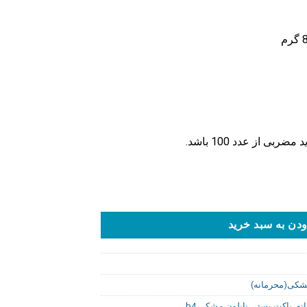
بی از عدد 100 باشد.
دن به سبد خرید
شکی(محرمانه)
نه
,
پاکت پستی نایلون مشکی b4