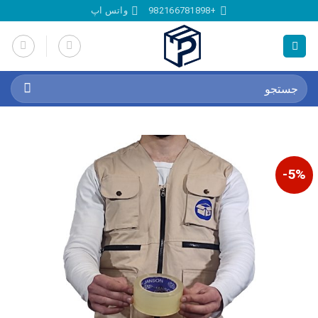
Ski
+982166781898
واتس اپ
t
conten
جستجو
برای:
5%-