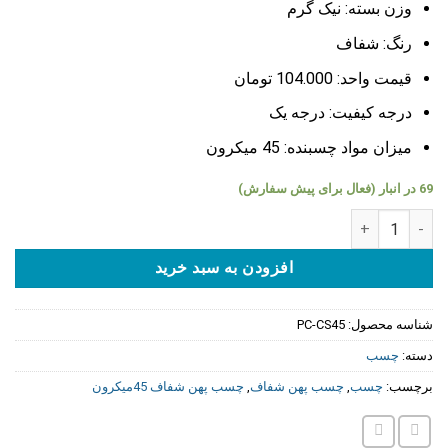
وزن بسته: نیک
گرم
رنگ: شفاف
قیمت واحد: 104.000 تومان
درجه کیفیت: درجه یک
میزان مواد چسبنده: 45 میکرون
69 در انبار (فعال برای پیش سفارش)
چسب پهن شفاف 45 میکرون عدد
افزودن به سبد خرید
شناسه محصول:
PC-CS45
دسته:
چسب
برچسب:
چسب
,
چسب پهن شفاف
,
چسب پهن شفاف 45میکرون