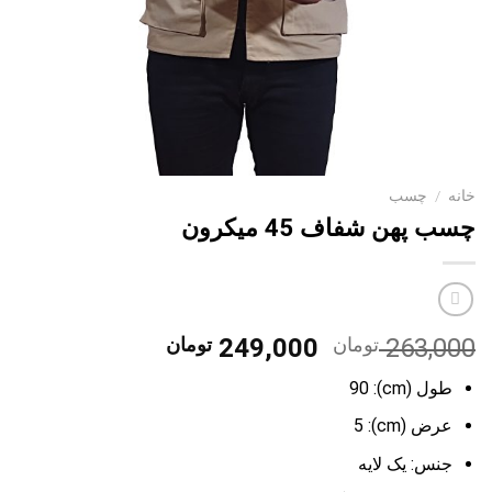
خانه
/
چسب
چسب پهن شفاف 45 میکرون
قیمت
قیمت
263,000
تومان
249,000
تومان
اصلی:
فعلی:
طول (cm): 90
263,000 تومان
249,000 تومان.
بود.
عرض (cm): 5
جنس: یک
لایه