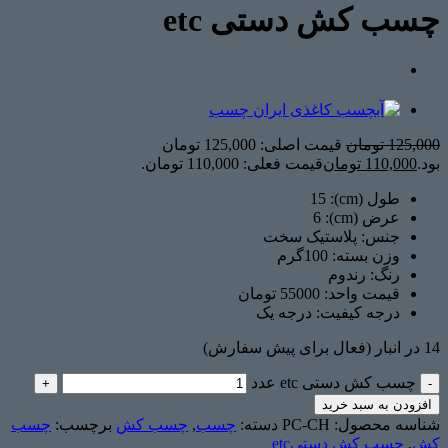
چسب کش دستی etc
125,000
تومان
قیمت اصلی: 125,000 تومان
بود.
110,000
تومان
قیمت فعلی: 110,000 تومان.
طول (cm): 15
عرض (cm): 6
جنس: پلاستیک
سخت
وزن بسته: 1
00گرم
رنگ: رندوم
قیمت واحد: 55000 تومان
درجه کیفیت: درجه یک
14 در انبار (فعال برای پیش سفارش)
چسب کش دستی etc عدد
افزودن به سبد خرید
شناسه محصول:
PC-CH
دسته:
چسب
,
چسب ‌کش
برچسب:
چسب
کش
,
چسب کش دستیetc