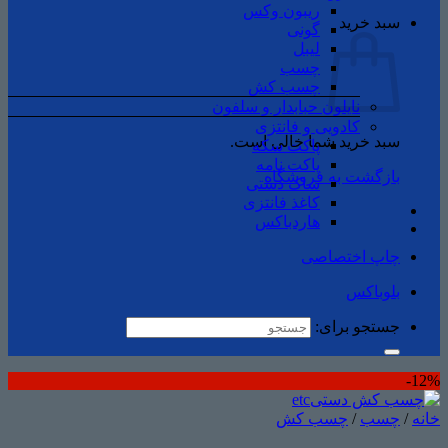
ریبون وکس
سبد خرید
گونی
لیبل
چسب
چسب ‌کش
نایلون حبابدار و سلفون
کادویی و فانتزی
سبد خرید شما خالی است.
پاکت سکه
پاکت نامه
بازگشت به فروشگاه
ساک دستی
کاغذ فانتزی
هاردباکس
چاپ اختصاصی
بلوباکس
جستجو برای:
12%-
خانه
/
چسب
/
چسب ‌کش