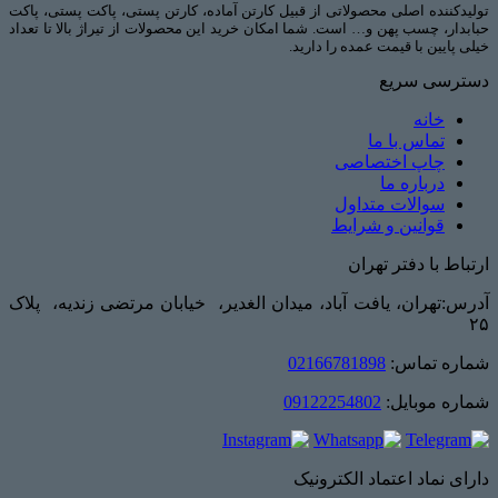
تولیدکننده اصلی محصولاتی از قبیل کارتن آماده، کارتن پستی، پاکت پستی، پاکت
حبابدار، چسب پهن و… است. شما امکان خرید این محصولات از تیراژ بالا تا تعداد
خیلی پایین با قیمت عمده را دارید.
دسترسی سریع
خانه
تماس با ما
چاپ اختصاصی
درباره ما
سوالات متداول
قوانین و شرایط
ارتباط با دفتر تهران
آدرس:تهران، یافت آباد، میدان الغدیر، خیابان مرتضی زندیه، پلاک
۲۵
شماره تماس:
02166781898
شماره موبایل:
09122254802
دارای نماد اعتماد الکترونیک