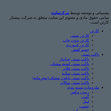
پشتیبانی و توسعه توسط
مرکزسایت
تمامی حقوق مادی و معنوی این سایت متعلق به شرکت پیشتاز
کارتن است.
کارتن
کارتن پستی
کارتن بدون چاپ
کارتن کیبوردی
جعبه کفش
پاکت پستی
پاکت پستی حبابدار
پاکت پستی لمینه مشکی
پاکت پستی فلایر
پاکت پستی ساده
پاکت پستی نایلون مشکی(محرمانه)
پاکت پستی متالایز
ملزومات بسته بندی
ریبون وکس
گونی
لیبل
چسب
چسب ‌کش