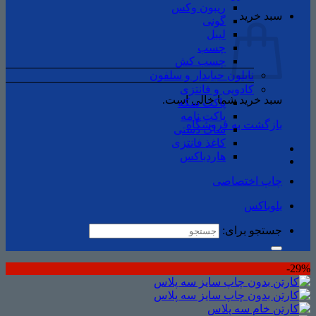
ریبون وکس
سبد خرید
گونی
لیبل
چسب
چسب ‌کش
نایلون حبابدار و سلفون
کادویی و فانتزی
سبد خرید شما خالی است.
پاکت سکه
پاکت نامه
بازگشت به فروشگاه
ساک دستی
کاغذ فانتزی
هاردباکس
چاپ اختصاصی
بلوباکس
جستجو برای:
29%-