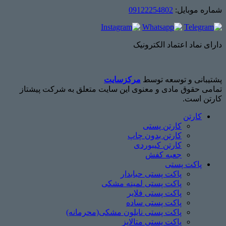
شماره موبایل:
09122254802
دارای نماد اعتماد الکترونیک
پشتیبانی و توسعه توسط
مرکزسایت
تمامی حقوق مادی و معنوی این سایت متعلق به شرکت پیشتاز
کارتن است.
کارتن
کارتن پستی
کارتن بدون چاپ
کارتن کیبوردی
جعبه کفش
پاکت پستی
پاکت پستی حبابدار
پاکت پستی لمینه مشکی
پاکت پستی فلایر
پاکت پستی ساده
پاکت پستی نایلون مشکی(محرمانه)
پاکت پستی متالایز