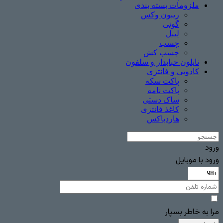
ملزومات بسته بندی
ریبون وکس
گونی
لیبل
چسب
چسب ‌کش
نایلون حبابدار و سلفون
کادویی و فانتزی
پاکت سکه
پاکت نامه
ساک دستی
کاغذ فانتزی
هاردباکس
ورود
ورود با موبایل
مرا به خاطر بسپار