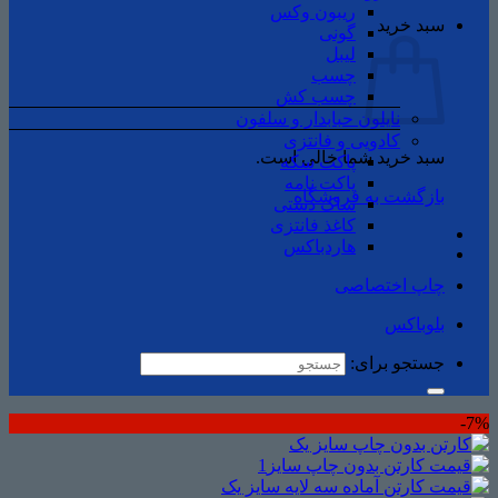
ریبون وکس
سبد خرید
گونی
لیبل
چسب
چسب ‌کش
نایلون حبابدار و سلفون
کادویی و فانتزی
سبد خرید شما خالی است.
پاکت سکه
پاکت نامه
بازگشت به فروشگاه
ساک دستی
کاغذ فانتزی
هاردباکس
چاپ اختصاصی
بلوباکس
جستجو برای:
7%-