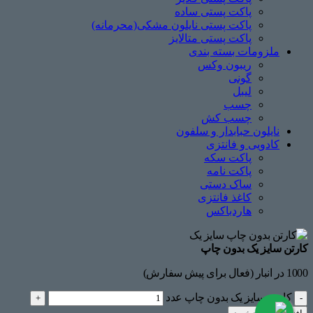
پاکت پستی ساده
پاکت پستی نایلون مشکی(محرمانه)
پاکت پستی متالایز
ملزومات بسته بندی
ریبون وکس
گونی
لیبل
چسب
چسب ‌کش
نایلون حبابدار و سلفون
کادویی و فانتزی
پاکت سکه
پاکت نامه
ساک دستی
کاغذ فانتزی
هاردباکس
کارتن سایز یک بدون چاپ
1000 در انبار (فعال برای پیش سفارش)
کارتن سایز یک بدون چاپ عدد