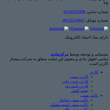
۲۵
شماره تماس:
02166781898
شماره موبایل:
09122254802
دارای نماد اعتماد الکترونیک
پشتیبانی و توسعه توسط
مرکزسایت
تمامی حقوق مادی و معنوی این سایت متعلق به شرکت پیشتاز
کارتن است.
کارتن
کارتن پستی
کارتن بدون چاپ
کارتن کیبوردی
جعبه کفش
پاکت پستی
پاکت پستی حبابدار
پاکت پستی لمینه مشکی
پاکت پستی فلایر