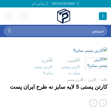
Ski
+982166781898
واتس اپ
t
conten
جستجو
برای:
خانه
/
کارتن
/
کارتن پستی
کارتن پستی 5 لایه سایز نه طرح ایران پست